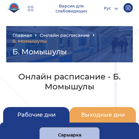
Версия для
Рус
слабовидящих
Главная
Онлайн расписание
Б. Момышулы
Б. Момышулы
Онлайн расписание
-
Б.
Момышулы
Рабочие дни
Выходные дни
Сарыарка