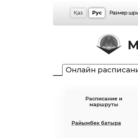
Қаз
Рус
Размер шр
М
Онлайн расписан
Расписание и
маршруты
Райымбек батыра