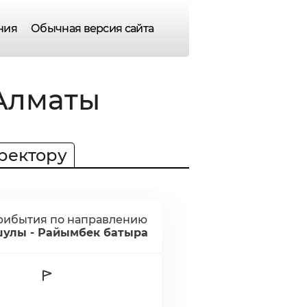
ния
Обычная версия сайта
Алматы
ректору
рибытия по направлению
улы - Райымбек батыра