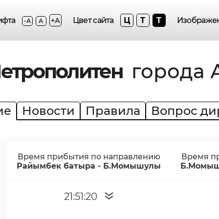
Ц
T
T
ифта
Цвет сайта
Изображе
+A
-A
A
етрополитен
города 
ие
Новости
Правила
Вопрос ди
Время прибытия по направлению
Время п
Райымбек батыра - Б.Момышулы
Б.Момыш
21:51:20