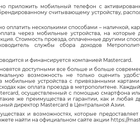
чно приложить мобильный телефон с активирован
к брендированному считывающему устройству, распо
но оплатить несколькими способами – наличкой, кар
плата через мобильные устройства, на которые 
 акция. Стоимость проезда, оплаченные другими спо
уководитель службы сбора доходов Метрополи
оводится и финансируется компанией Mastercard.
тановятся доступными все больше и больше соврем
икальную возможность не только оценить удобст
з мобильные устройства с привязанными картами 
сходах как оплата проезда в метрополитене. Каждый 
stercard, осуществленный с помощью смартфона или
такие же преимущества и гарантии, как и любая др
ьный директор Mastercard в Центральной Азии.
ествах и возможностях, которые предоставляет 
ожете найти на официальном сайте акции
https://mas