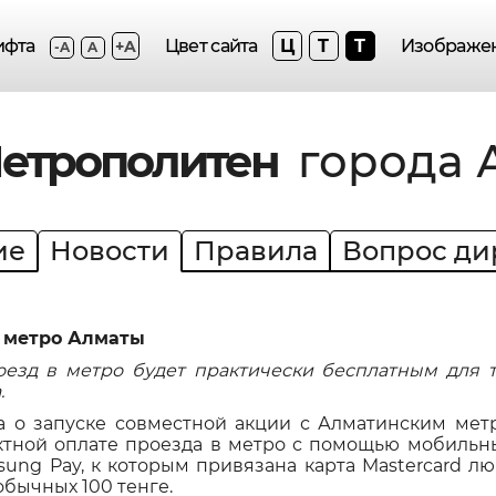
Ц
T
T
ифта
Цвет сайта
Изображе
+A
-A
A
етрополитен
города 
ие
Новости
Правила
Вопрос ди
в метро Алматы
роезд в метро будет практически бесплатным для т
.
а о запуске совместной акции с Алматинским метр
актной оплате проезда в метро с помощью мобиль
sung Pay, к которым привязана карта Mastercard л
 обычных 100 тенге.