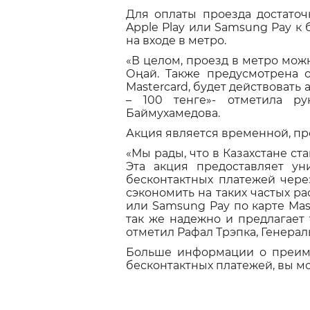
Для оплаты проезда достато
Apple Play или Samsung Pay 
на входе в метро.
«В целом, проезд в метро мож
Оңай. Также предусмотрена о
Mastercard, будет действовать
– 100 тенге»- отметила р
Баймухамедова.
Акция является временной, пр
«Мы рады, что в Казахстане с
Эта акция предоставляет ун
бесконтактных платежей чере
сэкономить на таких частых ра
или Samsung Pay по карте Ma
так же надежно и предлагает 
отметил Рафал Трэпка, Генерал
Больше информации о преимущ
бесконтактных платежей, вы м